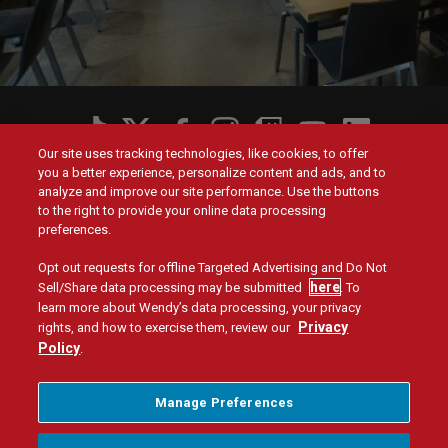
Social
Our site uses tracking technologies, like cookies, to offer
Menu
you a better experience, personalize content and ads, and to
Menú
Contact Us
Main
Footer
analyze and improve our site performance. Use the buttons
navigation
menu
to the right to provide your online data processing
Valores
Inversores
preferences.
Opt out requests for offline Targeted Advertising and Do Not
Empresa
here
Sell/Share data processing may be submitted
. To
learn more about Wendy’s data processing, your privacy
Encontrar trabajos
Privacy
rights, and how to exercise them, review our
Policy
.
Mapa del sitio
Política de privacidad
Legal
Términos Y Condiciones
Accesibilidad
No Vendo Ni Comparto Mi Información Personal
Menu
Manage Preferences
Administrar Preferencias de Privacidad