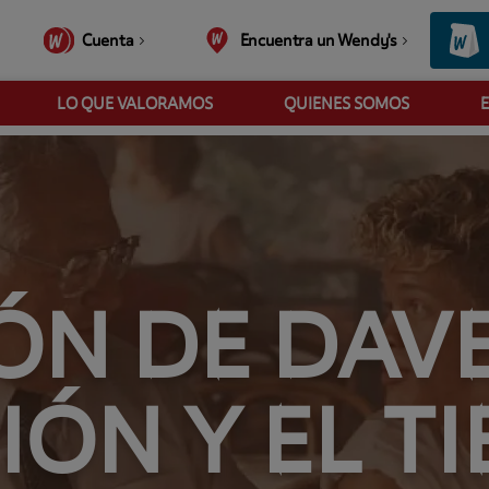
Cuenta
Encuentra un Wendy's
LO QUE VALORAMOS
QUIENES SOMOS
ÓN DE DAV
ÓN Y EL T