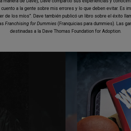
la manera de Dave), Dave compartió sus experiencias y conocimie
cuento a la gente sobre mis errores y lo que deben evitar. Es i
r de los míos”. Dave también publicó un libro sobre el éxito ll
ias
Franchising for Dummies
(Franquicias para dummies). Las gan
destinadas a la Dave Thomas Foundation for Adoption.