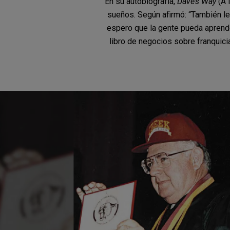
En su autobiografía,
Dave’s Way
(A 
sueños. Según afirmó: “También le 
espero que la gente pueda aprende
libro de negocios sobre franquic