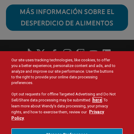
MÁS INFORMACIÓN SOBRE EL
DESPERDICIO DE ALIMENTOS
Social
Our site uses tracking technologies, like cookies, to offer
Menu
you a better experience, personalize content and ads, and to
Menú
Contact Us
Main
Footer
analyze and improve our site performance. Use the buttons
navigation
menu
to the right to provide your online data processing
Valores
Inversores
preferences.
Opt out requests for offline Targeted Advertising and Do Not
Empresa
here
Sell/Share data processing may be submitted
. To
learn more about Wendy’s data processing, your privacy
Encontrar trabajos
Privacy
rights, and how to exercise them, review our
Policy
.
Mapa del sitio
Política de privacidad
Legal
Términos Y Condiciones
Accesibilidad
No Vendo Ni Comparto Mi Información Personal
Menu