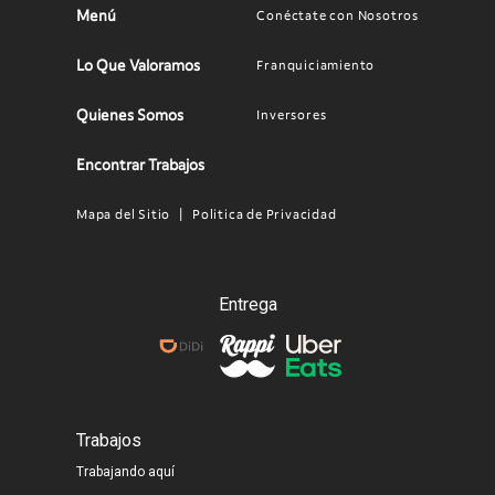
Menú
Conéctate con Nosotros
Main
Footer
navigation
menu
Lo Que Valoramos
Franquiciamiento
Quienes Somos
Inversores
Encontrar Trabajos
Mapa del Sitio
Politica de Privacidad
Legal
Menu
MX
Entrega
Trabajos
Trabajando aquí