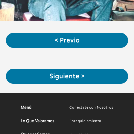
< Previo
Siguiente >
Menú
Conéctate con Nosotros
Main
Footer
navigation
menu
Lo Que Valoramos
Franquiciamiento