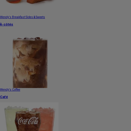
Wendy's Breakfast Sides & Sweets
À-côtés
Wendy's Coffee
Café