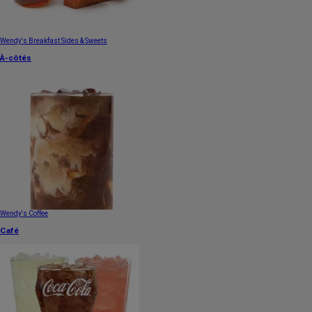
Wendy's Breakfast Sides & Sweets
À-côtés
Wendy's Coffee
Café