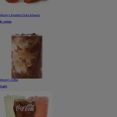
Wendy's Breakfast Sides & Sweets
À-côtés
Wendy's Coffee
Café