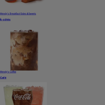
Wendy's Breakfast Sides & Sweets
À-côtés
Wendy's Coffee
Café